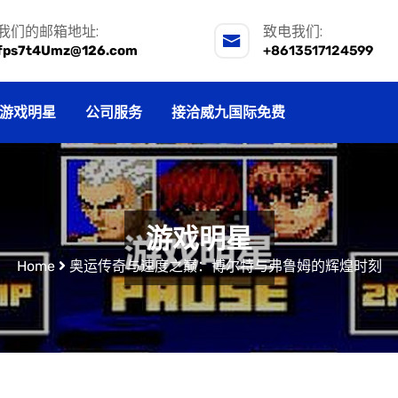
我们的邮箱地址:
致电我们:
fps7t4Umz@126.com
+8613517124599
游戏明星
公司服务
接洽威九国际免费
游戏明星
Home
奥运传奇与速度之巅：博尔特与弗鲁姆的辉煌时刻