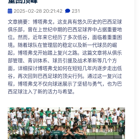
重回顶峰
2025-02-28 20:21:42
231
文章摘要：博塔弗戈，这支具有悠久历史的巴西足球
俱乐部，曾在上世纪中期的巴西足球界中占据重要地
位。然而，近年来它经历了多次低谷，面临着重重困
境。随着球队在管理层的稳定以及新一代球员的崛
起，博塔弗戈开始踏上复兴之路。这篇文章将从俱乐
部管理、青训体系、球员引援及战术革新等几个方
面，详细探讨博塔弗戈如何在短短几年内逐步走出低
谷，再次回到巴西足球的顶尖行列。通过这一复兴过
程，博塔弗戈不仅向球迷展示了坚韧与勇气，也为巴
西足球注入了新的活力与希望。