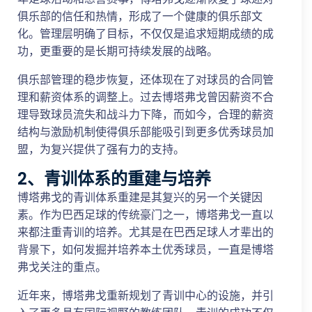
俱乐部的信任和热情，形成了一个健康的俱乐部文
化。管理层明确了目标，不仅仅是追求短期成绩的成
功，更重要的是长期可持续发展的战略。
俱乐部管理的稳步恢复，还体现在了对球员的合同管
理和薪资体系的调整上。过去博塔弗戈曾因薪资不合
理导致球员流失和战斗力下降，而如今，合理的薪资
结构与激励机制使得俱乐部能吸引到更多优秀球员加
盟，为复兴提供了强有力的支持。
2、青训体系的重建与培养
博塔弗戈的青训体系重建是其复兴的另一个关键因
素。作为巴西足球的传统豪门之一，博塔弗戈一直以
来都注重青训的培养。尤其是在巴西足球人才辈出的
背景下，如何发掘并培养本土优秀球员，一直是博塔
弗戈关注的重点。
近年来，博塔弗戈重新规划了青训中心的设施，并引