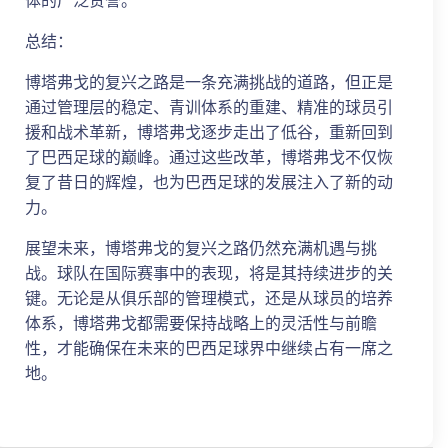
体的广泛赞誉。
总结：
博塔弗戈的复兴之路是一条充满挑战的道路，但正是
通过管理层的稳定、青训体系的重建、精准的球员引
援和战术革新，博塔弗戈逐步走出了低谷，重新回到
了巴西足球的巅峰。通过这些改革，博塔弗戈不仅恢
复了昔日的辉煌，也为巴西足球的发展注入了新的动
力。
展望未来，博塔弗戈的复兴之路仍然充满机遇与挑
战。球队在国际赛事中的表现，将是其持续进步的关
键。无论是从俱乐部的管理模式，还是从球员的培养
体系，博塔弗戈都需要保持战略上的灵活性与前瞻
性，才能确保在未来的巴西足球界中继续占有一席之
地。