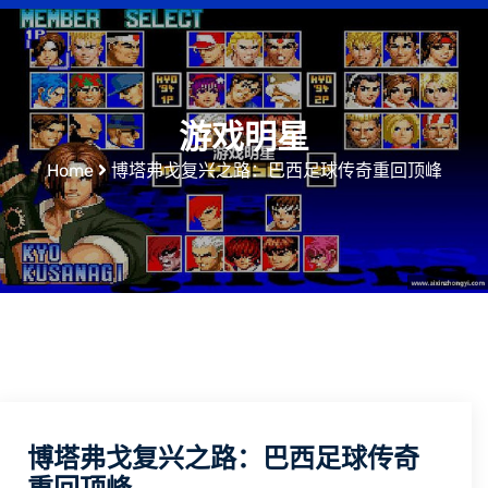
游戏明星
Home
博塔弗戈复兴之路：巴西足球传奇重回顶峰
博塔弗戈复兴之路：巴西足球传奇