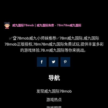
✅🏆78mob威九小师妹推荐✅78m威九国际,威九国际
78mob正版授权,78m78m威九国际免费试玩,提供丰富多彩
的游戏体验,78.m威九国际等你来挑战。
导航
发现威九国际78mob
游戏热点