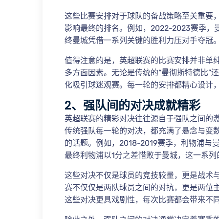
这些比赛安排对于球队的备战策略至关重要
影响最终的排名。例如，2022-2023赛
终曼城凭借一系列关键的胜利力压对手夺冠
值得注意的是，英超联赛的比赛安排并非单
多方面因素。无论是传统的“曼彻斯特德比”
化吸引球迷观赛。每一轮的安排都精心设计
2、强队间的对决成就精彩
英超联赛的精彩对决往往源自于强队之间的
传统强队每一轮的对决，都充满了悬念与变
的话题。例如，2018-2019赛季，利物
最终利物浦以1分之差惜败于曼城，这一系列
这些对决不仅是球员的竞技较量，更是战术与
赛不仅仅是两队球员之间的对抗，更是两位
这些对决更具戏剧性，每次比赛都会带来不