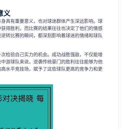
意义
本身具有重要意义，也对球迷群体产生深远影响。球
中获得胜利，而比赛的结果往往也决定了他们的情感
是逆转比赛的瞬间，都深刻影响着球迷的情绪和球队
一次检验自己实力的机会。成功战胜强敌，不仅能增
些中游球队来说，逆袭传统豪门的胜利往往能够为他
的高水平竞技场，赋予了这些球队更高的竞争力和更