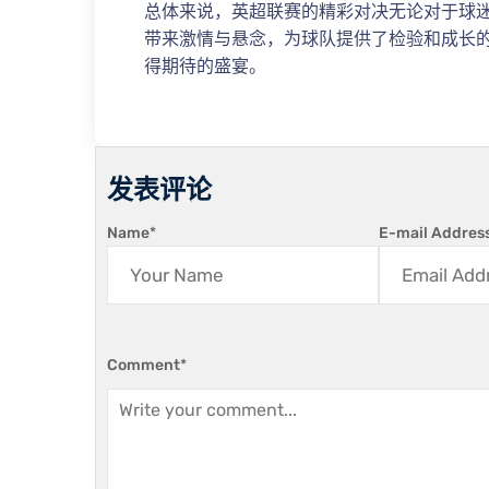
总体来说，英超联赛的精彩对决无论对于球
带来激情与悬念，为球队提供了检验和成长
得期待的盛宴。
发表评论
Name
*
E-mail Addres
Comment
*