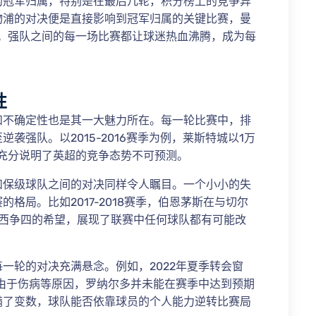
的冠军归属，特别是在最后几轮，积分榜上的竞争异
与利物浦的对决便是直接影响到冠军归属的关键比赛，曼
础。强队之间的每一场比赛都让球迷热血沸腾，成为每
性
和不确定性也是其一大魅力所在。每一轮比赛中，排
袭强队。以2015-2016赛季为例，莱斯特城以1万
充分说明了英超的竞争态势不可预测。
和保级球队之间的对决同样令人瞩目。一个小小的失
格局。比如2017-2018赛季，伯恩茅斯在与切尔
尔西争四的希望，展现了联赛中任何球队都有可能改
一轮的对决充满悬念。例如，2022年夏季转会窗
由于伤病等原因，罗纳尔多并未能在赛季中达到预期
满了变数，球队能否依靠球员的个人能力逆转比赛局