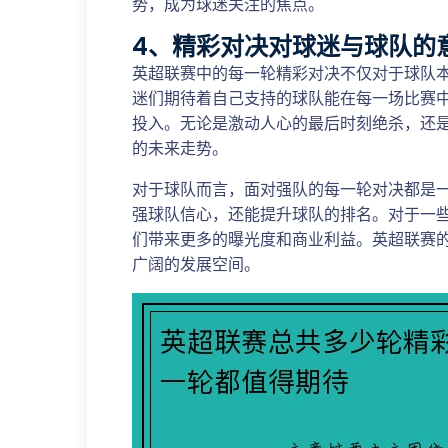
势，成为球迷关注的焦点。
4、精彩对决对球迷与球队的
英超联赛中的每一轮精彩对决不仅对于球队
迷们期待着自己支持的球队能在每一场比赛
投入。无论是激动人心的最后时刻绝杀，还
的未来走势。
对于球队而言，面对强队的每一轮对决都是
强球队信心，还能提升球队的排名。对于一
们带来更多的曝光度和商业利益。英超联赛
广阔的发展空间。