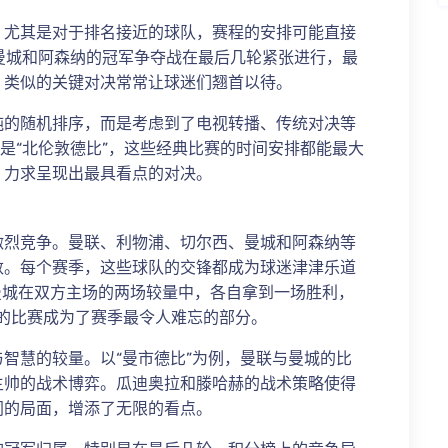
，尤其是对于排名接近的球队，赛程的安排可能直接
季，曼城和阿森纳的冠军争夺战在最后几轮紧张进行，最
。类似的关键对决常常让球迷们翘首以待。
纯的随机排序，而是考虑到了电视转播、传统对决等
还是“北伦敦德比”，这些经典比赛的时间安排都能最大
，力求呈现出最具看点的对决。
激烈竞争。曼联、利物浦、切尔西、曼城和阿森纳等
数。每个赛季，这些球队的交锋都成为球迷津津乐道
浦与曼城在双方主场的两场较量中，各自拿到一场胜利，
的比赛成为了赛季最令人难忘的部分。
智慧的较量。以“曼市德比”为例，曼联与曼城的比
主帅的战术博弈。瓜迪奥拉和滕哈赫的战术策略使得
同的局面，增添了无限的看点。