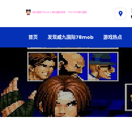
首页
发现威九国际78mob
游戏热点