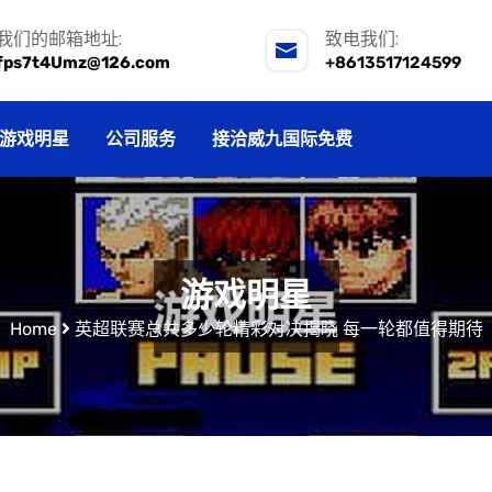
我们的邮箱地址:
致电我们:
fps7t4Umz@126.com
+8613517124599
游戏明星
公司服务
接洽威九国际免费
游戏明星
Home
英超联赛总共多少轮精彩对决揭晓 每一轮都值得期待