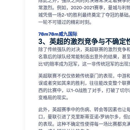
除此之外，强队之间的对决通常决定着赛季
常激烈。例如，2020-2021赛季，曼城
城凭借一场2-1的胜利最终奠定了夺冠的基
一轮不可错过的精彩时刻。
78m78m威九国际
3、英超的激烈竞争与不确定
除了传统强队的对决，英超联赛的激烈竞争
名靠后的球队经常能制造出意外的结果，甚至逆
比1的赔率成为冠军，这一非传统冠军的出现
英超联赛不仅仅依赖传统豪门的表现，中游
误或者突如其来的胜利，往往能改变整个联赛的
西的比赛中，以1-0战胜了对手，打破了切
变格局的现实。
此外，英超赛季中的伤病、转会等因素也让每
口，曼联引进了克里斯蒂亚诺·罗纳尔多，但
的表现。这种不确定性使得每一场比赛都充