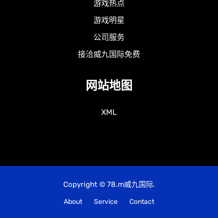
游戏热点
游戏明星
公司服务
接洽威九国际免费
网站地图
XML
Copyright © 78.m威九国际.
About
Service
Contact