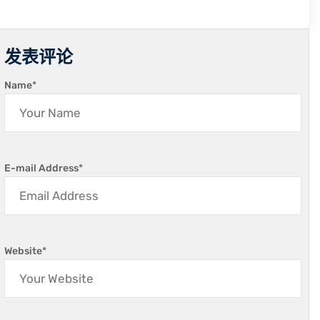
发表评论
Name
*
E-mail Address
*
Website
*