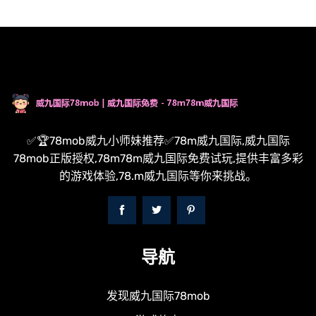
✅🏆78mob威九小师妹推荐✅78m威九国际,威九国际
78mob正版授权,78m78m威九国际免费试玩,提供丰富多彩
的游戏体验,78.m威九国际等你来挑战。
导航
发现威九国际78mob