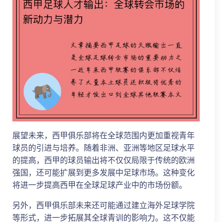
展望未来，西甲俱乐部将在全球范围内更加重视青年
球员的引进与培养。随着非洲、亚洲等地区足球水平
的提高，西甲的球员输出将不仅仅局限于传统的欧洲
强国，还可能扩展到更多发展中足球市场。这种变化
将进一步提高西甲在全球足球产业中的市场份额。
另外，西甲俱乐部未来还可能通过建立海外足球学院
等形式，进一步拓展其全球青训的影响力。这不仅能