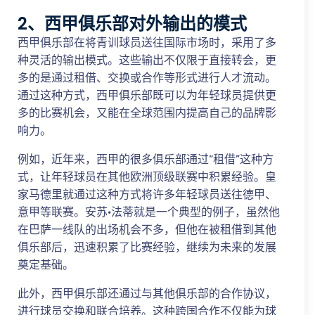
2、西甲俱乐部对外输出的模式
西甲俱乐部在将青训球员送往国际市场时，采用了多
种灵活的输出模式。这些输出不仅限于直接转会，更
多的是通过租借、交换或合作等形式进行人才流动。
通过这种方式，西甲俱乐部既可以为年轻球员提供更
多的比赛机会，又能在全球范围内提高自己的品牌影
响力。
例如，近年来，西甲的很多俱乐部通过“租借”这种方
式，让年轻球员在其他欧洲顶级联赛中积累经验。皇
家马德里就通过这种方式将许多年轻球员送往德甲、
意甲等联赛。安苏·法蒂就是一个典型的例子，虽然他
在巴萨一线队的出场机会不多，但他在被租借到其他
俱乐部后，迅速积累了比赛经验，继续为未来的发展
奠定基础。
此外，西甲俱乐部还通过与其他俱乐部的合作协议，
进行球员交换和联合培养。这种跨国合作不仅能为球