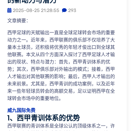
的新动力与潜力
2025-08-25 21:28:55
293
文章摘要：
西甲足球的天赋输出一直是全球足球转会市场的重要
动力之一。近年来，西甲联赛的俱乐部不仅培养了大
量本土球员，还积极将优秀的年轻才俊出口到全球其
他联赛。本文从四个方面深入探讨了西甲足球人才输
出的现状、特点与潜力：首先，西甲青训体系的优
势；其次，西甲俱乐部对外输出的模式；接着，西甲
人才输出对其他联赛的影响；最后，西甲人才输出的
未来前景。尤其是，西甲青训的成功案例，以及近年
来一些年轻球员转会的高额交易，足以证明西甲在全
球转会市场中的重要地位。
威九国际免费
1、西甲青训体系的优势
西甲联赛的青训体系是全球公认的顶级体系之一，许