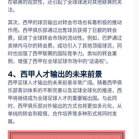
在联赛的观赏性，还引起了全球球迷对其他联赛的关
注。
其次，西甲的球员输出对转会市场也有着积极的推动
作用。西甲俱乐部通过出售球员获得了巨额的转会
费，促进了全球转会市场的流动性。例如，巴萨通过
卖掉内马尔的转会费，成功引入了其他顶级球员，同
时也加强了西甲联赛的国际竞争力。类似的转会案
例，增强了西甲在全球足球市场中的“话语权”。
4、西甲人才输出的未来前景
西甲足球人才输出的未来前景非常广阔。随着西甲俱
乐部青训体系的不断完善以及足球全球化的推进，西
甲将继续成为全球足球人才的重要输出国。与此同
时，西甲俱乐部对外输出的方式也将更加多元化，从
单纯的转会到租借、合作培养等多种形式将同时发
展。