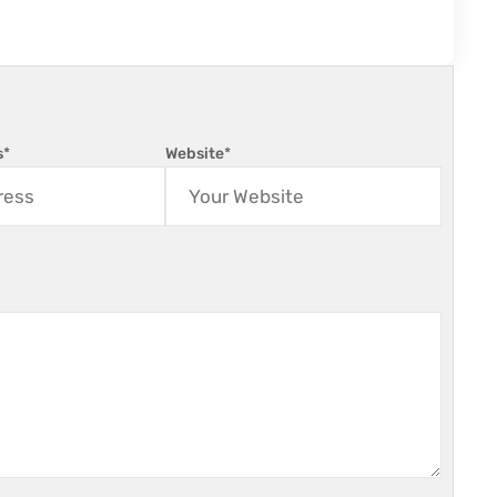
s
*
Website
*