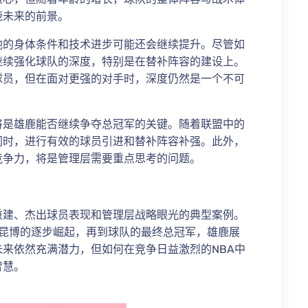
鹿未来的前景。
他的身体条件和技术进步可能还会继续提升。尽管如
继续强化球队的深度，特别是在替补阵容的建设上。
球员，但在面对更强的对手时，深度仍然是一个不可
将是雄鹿能否继续争夺总冠军的关键。随着联盟中的
同时，进行有效的球员引进和替补阵容补强。此外，
竞争力，将是管理层需要重点思考的问题。
重建、杰出球员表现和管理层战略眼光的典型案例。
德托昆博的逐步崛起，再到球队的最终总冠军，雄鹿展
来依然充满潜力，但如何在竞争日益激烈的NBA中
智慧。