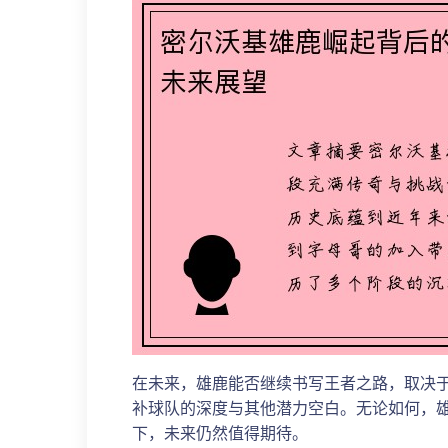
在未来，雄鹿能否继续书写王者之路，取决
补球队的深度与其他潜力空白。无论如何，
下，未来仍然值得期待。