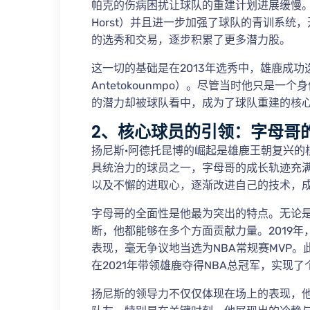
帕克的伤病困扰让球队的重建计划进展缓慢。2
Horst）并且进一步加强了球队的青训系
的选秀和交易，逐步积累了更多潜力股。
这一切的基础是在2013年选秀中，雄鹿成功选择
Antetokounmpo）。尽管当时他只是
的潜力却被球队看中，成为了球队重建的核
2、核心球员的引领：字母哥
扬尼斯·阿德托昆博的崛起是雄鹿王朝复兴的核
具统治力的球员之一，字母哥的成长轨迹充
以及不懈的进取心，逐渐改进自己的技术，
字母哥的全面性是他最为突出的特点。无论
断，他都能够在多个方面贡献力量。2019年，扬
表现，毫无争议地当选为NBA常规赛MVP
在2021年带领雄鹿夺得NBA总冠军，实现
扬尼斯的领导力不仅仅体现在场上的表现，