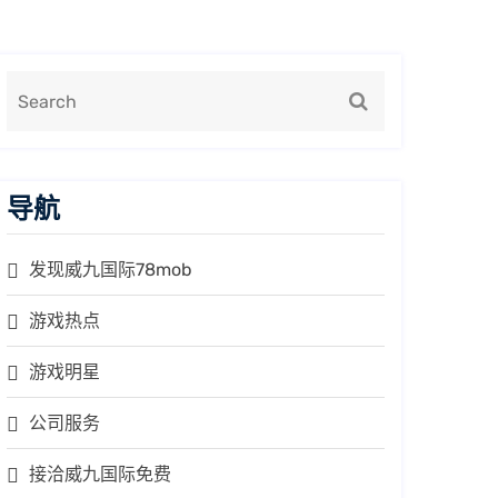
导航
发现威九国际78mob
游戏热点
游戏明星
公司服务
接洽威九国际免费