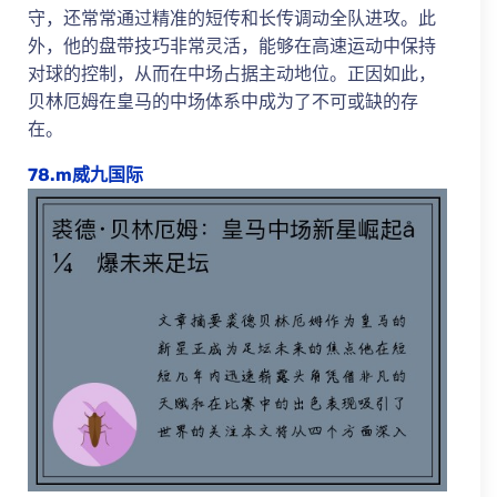
守，还常常通过精准的短传和长传调动全队进攻。此
外，他的盘带技巧非常灵活，能够在高速运动中保持
对球的控制，从而在中场占据主动地位。正因如此，
贝林厄姆在皇马的中场体系中成为了不可或缺的存
在。
78.m威九国际