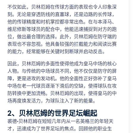
不仅如此，贝林厄姆在传球方面的表现也令人印象深
刻。无论是穿透防线的直塞球，还是边路的长传球，
他的传球精度和时机掌控都非常出色。在与本泽马、
维尼修斯等球员的配合中，他能迅速捕捉到对方的跑
位，做出最合理的选择。此外，贝林厄姆在防守端的
表现也不容忽视。他具备较强的拦截能力和阅读比赛
的能力，经常能够在关键时刻断球并启动反击。
因此，贝林厄姆的多面性使得他成为皇马中场的核心
人物。与传统的中场球员不同，他不仅仅是防守的屏
障，更是进攻的发动机。他的全面性正好弥补了皇马
中场在老一代球员逐渐下滑后的空缺，使得球队在攻
防转换中更加流畅。贝林厄姆的出现，使得皇马的中
场再度焕发活力，为球队注入了新的能量。
2、贝林厄姆的世界足坛崛起
裘德·贝林厄姆在短短几年内从一名英格兰的年轻天
才，迅速成为了世界足坛的焦点。回顾他的职业生