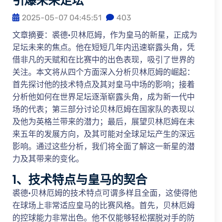
引爆未来足坛
2025-05-07 04:45:51
403
文章摘要：裘德·贝林厄姆，作为皇马的新星，正成为
足坛未来的焦点。他在短短几年内迅速崭露头角，凭
借非凡的天赋和在比赛中的出色表现，吸引了世界的
关注。本文将从四个方面深入分析贝林厄姆的崛起：
首先探讨他的技术特点及其对皇马中场的影响；接着
分析他如何在世界足坛逐渐崭露头角，成为新一代中
场的代表；第三部分讨论贝林厄姆在国家队的表现以
及他为英格兰带来的潜力；最后，展望贝林厄姆在未
来五年的发展方向，及其可能对全球足坛产生的深远
影响。通过这些分析，我们将全面了解这一新星的潜
力及其带来的变化。
1、技术特点与皇马的契合
裘德·贝林厄姆的技术特点可谓多样且全面，这使得他
在球场上非常适应皇马的比赛风格。首先，贝林厄姆
的控球能力非常出色。他不仅能够轻松摆脱对手的防