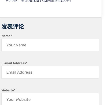
风向标，带领足球世界迈向更高的水平。
发表评论
Name
*
E-mail Address
*
Website
*