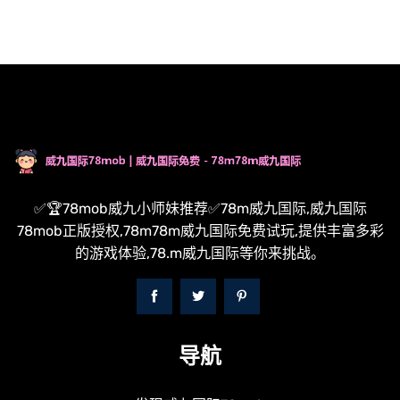
✅🏆78mob威九小师妹推荐✅78m威九国际,威九国际
78mob正版授权,78m78m威九国际免费试玩,提供丰富多彩
的游戏体验,78.m威九国际等你来挑战。
导航