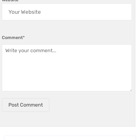
Comment
*
Post Comment