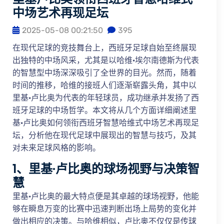
中场艺术再现足坛
2025-05-08 00:21:50
395
在现代足球的竞技舞台上，西班牙足球自始至终展现
出独特的中场风采，尤其是以哈维·埃尔南德斯为代表
的智慧型中场深深吸引了全世界的目光。然而，随着
时间的推移，哈维的接班人们逐渐崭露头角，其中以
里基·卢比奥为代表的年轻球员，成功继承并发扬了西
班牙足球的中场哲学。本文将从几个方面详细阐述里
基·卢比奥如何领衔西班牙智慧哈维式中场艺术再现足
坛，分析他在现代足球中展现出的智慧与技巧，及其
对未来足球风格的影响。
1、里基·卢比奥的球场视野与决策智
慧
里基·卢比奥的最大特点便是其卓越的球场视野，他能
够在瞬息万变的比赛中迅速判断出场上局势的变化并
做出相应的决策。与哈维相似，卢比奥不仅仅是传球