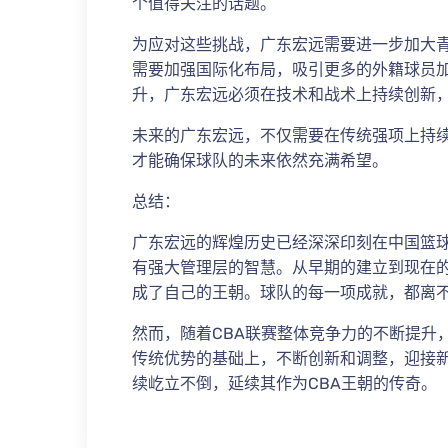
个值得关注的话题。
为应对这些挑战，广东宏远需要进一步加大
需要加强国际化布局，吸引更多的外籍球员
升，广东宏远必须在技术和战术上持续创新，
未来的广东宏远，不仅需要在传统强项上持
才能确保球队的未来依然充满希望。
总结：
广东宏远的辉煌历史已经深深印刻在中国篮
有强大管理层的智慧。从早期的建立到现在
成了自己的王朝。球队的每一项成就，都离
然而，随着CBA联赛整体竞争力的不断提升
传统优势的基础上，不断创新和调整，迎接
续屹立不倒，延续其作为CBA王朝的传奇。