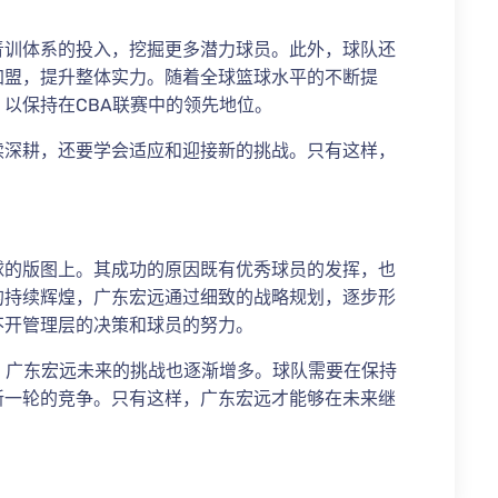
青训体系的投入，挖掘更多潜力球员。此外，球队还
加盟，提升整体实力。随着全球篮球水平的不断提
以保持在CBA联赛中的领先地位。
续深耕，还要学会适应和迎接新的挑战。只有这样，
球的版图上。其成功的原因既有优秀球员的发挥，也
的持续辉煌，广东宏远通过细致的战略规划，逐步形
不开管理层的决策和球员的努力。
，广东宏远未来的挑战也逐渐增多。球队需要在保持
新一轮的竞争。只有这样，广东宏远才能够在未来继