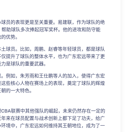
心球员的表现更是至关重要。易建联，作为球队的绝
，帮助球队多次捧起冠军奖杯。他的进攻和防守能
敌的优势。
本土球员。比如，周鹏、赵睿等年轻球员，都是球队
不仅提升了球队的整体水平，也为广东宏远带来了更
能力是球队的重要武器。
慧。例如，朱芳雨和王仕鹏等人的加入，使得广东宏
是这些核心人物在赛场上的表现，奠定了球队的辉煌
王朝的一大特色。
CBA联赛中其他强队的崛起，未来仍然存在一定的
近年来在球员配置与战术创新上都下足了功夫，给广
争环境中，广东宏远如何维持其王朝地位，成为了一