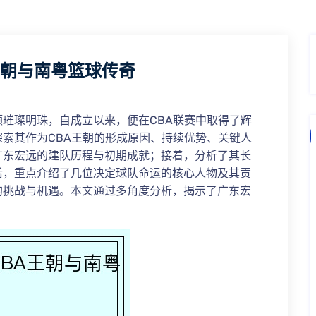
王朝与南粤篮球传奇
璀璨明珠，自成立以来，便在CBA联赛中取得了辉
索其作为CBA王朝的形成原因、持续优势、关键人
广东宏远的建队历程与初期成就；接着，分析了其长
后，重点介绍了几位决定球队命运的核心人物及其贡
的挑战与机遇。本文通过多角度分析，揭示了广东宏