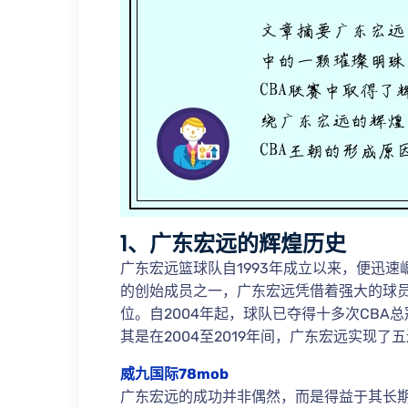
1、广东宏远的辉煌历史
广东宏远篮球队自1993年成立以来，便迅速
的创始成员之一，广东宏远凭借着强大的球
位。自2004年起，球队已夺得十多次CBA
其是在2004至2019年间，广东宏远实现
威九国际78mob
广东宏远的成功并非偶然，而是得益于其长