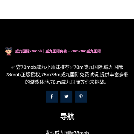
✅🏆78mob威九小师妹推荐✅78m威九国际,威九国际
78mob正版授权,78m78m威九国际免费试玩,提供丰富多彩
的游戏体验,78.m威九国际等你来挑战。
导航
发现威九国际78mob