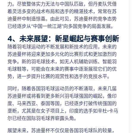
力。尽管整体实力无法与中国队匹敌，但丹麦队凭借
着灵活多变的战术布局和选手的精湛技术，常常在苏
迪曼杯中制造惊喜。由此可见，苏迪曼杯的竞争态势
已经逐步从“中国一统江湖”向多国竞争的局面发展。
4、未来展望：新星崛起与赛事创新
随着羽毛球运动的不断发展和新技术的应用，未来的
苏迪曼杯将迎来更加多元化的比赛形式和更加激烈的
竞争。新的羽毛球技术，如无人机辅助训练、智能羽
毛球鞋等，可能会在未来的赛事中逐渐展现它们的优
势，进一步提升比赛的观赏性和选手的竞技水平。
同时，随着各国羽毛球运动员的不断涌现，未来几届
苏迪曼杯或将看到更多新兴羽毛球强国的崛起，像印
度、马来西亚、泰国等国，已经逐步打破传统强国的
垄断，尤其是在女子项目上，印度的选手如辛杜·卡马
尔已经在国际羽毛球界崭露头角。
展望未来，苏迪曼杯不仅仅是各国羽毛球队的较量，