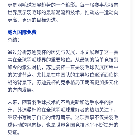
更是羽毛球发展趋势的一个缩影。每一届赛事都将向
世界展示羽毛球的最新潮流和技术，推动这一运动向
更高、更远的目标迈进。
威九国际免费
总结：
通过分析苏迪曼杯的历史与发展，本文展现了这一赛
事在全球羽毛球界的重要地位。从最初的简单竞技到
如今的激烈对抗，苏迪曼杯一直是羽毛球发展历程中
的关键节点。尤其是在中国队的主导地位逐渐面临挑
战的背景下，苏迪曼杯的竞争格局正朝着更加多元化
的方向发展。
未来，随着羽毛球技术的不断更新和选手水平的提
升，苏迪曼杯将在全球羽毛球爱好者的热切关注下，
继续书写属于自己的传奇篇章。这项赛事不仅是羽毛
球运动的风向标，也是世界各国竞技水平不断提升的
见证。