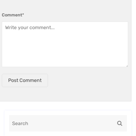
Comment
*
Post Comment