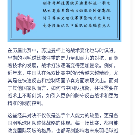
在历届比赛中，苏迪曼杯上的战术变化也与时俱进。
早期的羽毛球比赛注重的是力量和耐力的对抗，而随
着技术的发展，战术打法逐渐变得更加复杂。例如，
近年来，中国队在混双比赛中的配合越来越精妙，尤
其是在快速反击和控制场面节奏方面表现突出。而对
于其他国家队而言，如何与中国队抗衡，往往需要在
战术上不断创新，如引入更多的防守反击战术和更为
精准的网前控制。
这些经典对决不仅仅是选手个人能力的较量，更是各
国羽毛球团队整体战略的体现。每一场比赛，都可能
改变国际羽坛的格局，也都深刻影响着未来羽毛球战