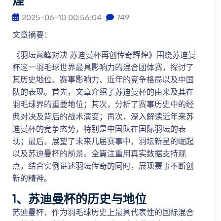
煌
2025-06-10 00:56:04
749
文章摘要：
《羽坛巅峰对决 苏迪曼杯再创传奇辉煌》围绕苏迪曼
杯这一羽毛球世界最具影响力的混合团体赛，探讨了
其历史地位、赛事影响力、近年的竞争格局以及中国
队的表现。首先，文章介绍了苏迪曼杯的由来及其在
羽毛球界的重要地位；其次，分析了赛事历史中的经
典对决及背后的战术演变；再次，深入解读近年来苏
迪曼杯的竞争态势，特别是中国队在国际羽坛的表
现；最后，展望了未来几届赛事中，羽坛新星的崛起
以及苏迪曼杯的前景。全篇注重用真实数据支持观
点，结合实例讲述羽坛传奇的同时，展现赛事不断创
新的精神。
1、苏迪曼杯的历史与地位
苏迪曼杯，作为羽毛球历史上最具代表性的国际混合