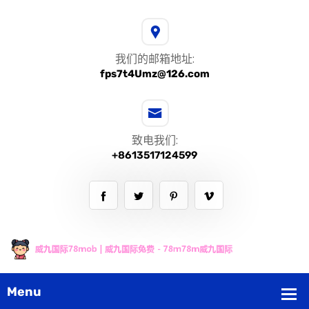
我们的邮箱地址:
fps7t4Umz@126.com
致电我们:
+8613517124599