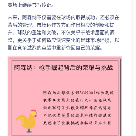
赛场上继续书写传奇。
未来，阿森纳不仅需要在球场内取得成功，还必须在
背后的管理、市场运作等方面作出相应的创新和提
升。球队的重建和突破，不仅关乎于战术层面的调
整，更关乎于如何适应快速变化的足球市场环境，以
期在竞争激烈的英超中重新夺回自己的荣耀。