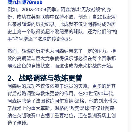
威九国际78mob
例如，2003-2004赛季，阿森纳以“无敌战舰”的身
份，成功在英超联赛中保持不败，创造了自20世纪初
以来最辉煌的历史纪录。此成就不仅让阿森纳成为历
史上第一个取得英超不败纪录的球队，还为他们的“枪
手”称号增添了浓厚的传奇色彩。
然而，辉煌的历史也为阿森纳带来了一定的压力。持
续的高期望与巨大竞争使得俱乐部必须在每个赛季都
展现出色的竞技状态，而这也成为未来挑战的开始。
2、战略调整与教练更替
阿森纳的成功不仅仅依赖于球员的天赋，更多的是其
背后战略调整与教练更替的作用。在20世纪90年代，
阿森纳聘请了法国教练阿尔塞纳·温格，他的到来带来
了战术上的重大革新。温格的“攻势足球”不仅让阿森
纳在英超联赛中占据了重要地位，还在欧洲赛场上创
造了佳绩。