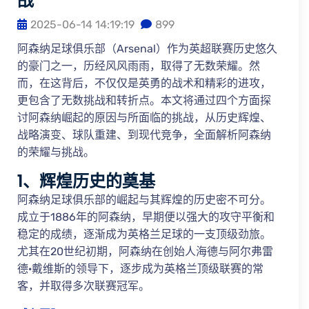
战
2025-06-14 14:19:19
899
阿森纳足球俱乐部（Arsenal）作为英超联赛历史悠久
的豪门之一，历经风风雨雨，取得了无数荣耀。然
而，在这背后，不仅仅是英勇的战术和精彩的进攻，
更包含了无数挑战和转折点。本文将通过四个方面探
讨阿森纳崛起的原因与所面临的挑战，从历史辉煌、
战略演变、球队重建、到现代竞争，全面解析阿森纳
的荣耀与挑战。
1、辉煌历史的奠基
阿森纳足球俱乐部的崛起与其辉煌的历史密不可分。
成立于1886年的阿森纳，早期便以强大的攻守平衡和
稳定的成绩，逐渐成为英格兰足球的一支顶级劲旅。
尤其在20世纪初期，阿森纳在创始人海德与阿尔弗雷
德·戴维斯的领导下，逐步成为英格兰顶级联赛的常
客，并取得多次联赛冠军。