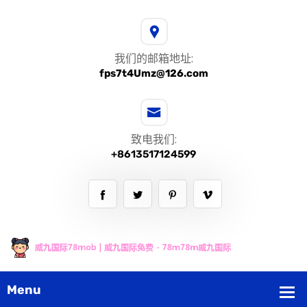
我们的邮箱地址:
fps7t4Umz@126.com
致电我们:
+8613517124599