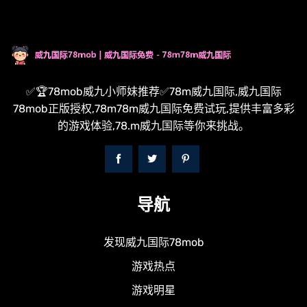
✅🏆78mob威九小师妹推荐✅78m威九国际,威九国际
78mob正版授权,78m78m威九国际免费试玩,提供丰富多彩
的游戏体验,78.m威九国际等你来挑战。
导航
发现威九国际78mob
游戏热点
游戏明星