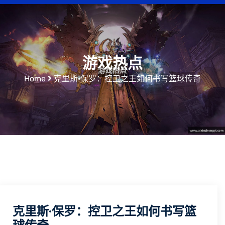
游戏热点
Home
克里斯·保罗：控卫之王如何书写篮球传奇
克里斯·保罗：控卫之王如何书写篮