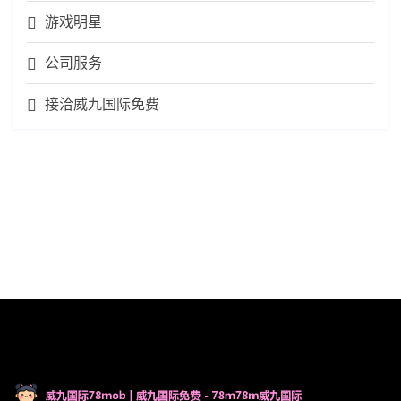
游戏明星
公司服务
接洽威九国际免费