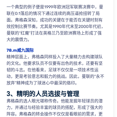
一个典型的例子便是1999年欧洲冠军联赛决赛中，曼
联在0:1落后的情况下通过连续的高压逼抢扭转了局
面。弗格森深知，成功的关键在于能否在关键时刻有
效控制比赛节奏。尤其是1990年代末至2000年代初，
曼联的“红魔”打法在英格兰乃至欧洲赛场上形成了强
大的震慑力。
78.m威九国际
精神层面上，弗格森同样投入了大量精力去构建球队
的文化。他要求队员不仅要有出色的技术，还要有坚
韧的斗志。在他看来，足球不仅仅是一项技术性运
动，更是考验意志和毅力的挑战。因此，曼联的“永不
放弃”精神成为了球迷心中最深的烙印。
3、精明的人员选拔与管理
弗格森的选人眼光堪称传奇。他能发掘年轻球员的潜
力，并通过与经验丰富的球员的搭配，形成了强大的
阵容。弗格森的转会操作不仅仅是看眼前的需求，更