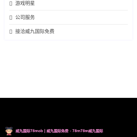
游戏明星
公司服务
接洽威九国际免费