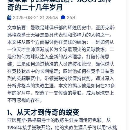
奇的二十几年岁月
2025-08-21 21:28:43
268
文章摘要：曼联足球俱乐部的辉煌历史中，亚历克斯·
弗格森爵士无疑是最具代表性和影响力的人物之一。
本文将从四个方面探讨他在曼联的统治：一是如何从
一位天才主帅逐渐成长为全球最顶尖的足球教练；二
是他如何为球队注入全新的战术理念，打破传统思
维；三是如何通过精准的人员选拔和管理，确保球队
在竞技状态中的长期稳定；四是他如何在竞争日益激
烈的英超联赛中，带领曼联持续保持优势。通过深入
分析弗格森的执教生涯，本文将揭示他是如何在20多
年的岁月中，塑造了一支传奇的曼联，成为足球史上
不可忽视的存在。
1、从天才到传奇的蜕变
亚历克斯·弗格森爵士的教练生涯充满传奇色彩。从
1986年接手曼联开始，他的执教生涯几乎可以用“从挑