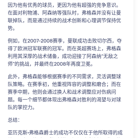
因为他有优秀的球员，更因为他有超强的竞争意识。
在面对利物浦、阿森纳等强队时，弗格森并没有让曼
联掉队，而是通过持续的战术创新和心理调节保持优
势。
例如，在2007-2008赛季，曼联成功击败切尔西，夺
得了欧洲冠军联赛的冠军。而在英超赛场上，弗格森
利用其深厚的战术储备，成功迎接了阿森纳“无敌之
师”的挑战，并最终在2008年再度卫冕。
此外，弗格森能够根据赛季的不同需求，灵活调整球
队策略。在赛季初，他重视阵容的调整和磨合；而在
赛季中期，他则会通过换人和战术调整应对伤病问
题。每一个细节都体现出弗格森对胜利的渴望与对球
队的掌控力。
总结：
亚历克斯·弗格森爵士的成功不仅仅在于他所取得的成