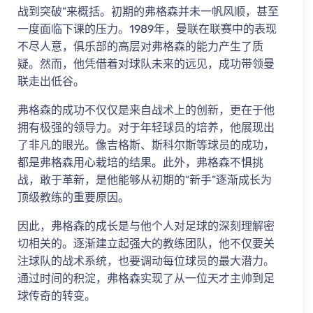
战到突破”来概括。初期的弗格森并未一帆风顺，甚至
一度面临下课的压力。1989年，曼联在联赛中的表现
不尽人意，俱乐部的高层对弗格森的能力产生了质
疑。然而，他凭借着对球队未来的远见，成功带领曼
联走出低谷。
弗格森的成功不仅仅是来自战术上的创新，更在于他
拥有极强的领导力。对于年轻球员的培养，他展现出
了非凡的眼光。像吉格斯、斯科尔斯等球员的成功，
都是弗格森用心栽培的结果。此外，弗格森不惧挑
战，敢于革新，是他能够从初期的“新手”逐渐成长为
顶级教练的重要原因。
因此，弗格森的成长是与他个人对足球的深刻理解密
切相关的。逐渐建立起强大的教练团队，他不仅要关
注球队的战术系统，也要调动每位球员的最大潜力。
通过时间的积淀，弗格森实现了从一位天才主帅到足
球传奇的转变。