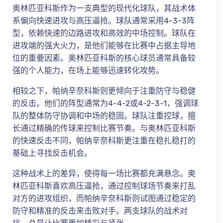
奥林匹亚科斯作为一支典型的现代化球队，其战术体
系偏向快速进攻与高压逼抢。球队通常采用4-3-3阵
型，依赖快速的边路进攻和高效的中场控制。球队在
进攻端的强大火力，是他们能够在比赛中占据主导地
位的重要因素。奥林匹亚科斯的核心球员通常具备较
强的个人能力，在场上能够迅速转化攻势。
相较之下，帕纳辛奈科斯则更倾向于注重防守与稳健
的反击。他们的阵型通常为4-4-2或4-2-3-1，强调球
队的整体防守协调和中场的稳固。球队注重控球，擅
长通过精确的传球来控制比赛节奏。与奥林匹亚科斯
的快速反击不同，帕纳辛奈科斯更注重在稳扎稳打的
基础上寻找反击机会。
这种战术上的差异，使得每一场比赛都充满悬念。奥
林匹亚科斯喜欢高压逼抢，通过控制球场节奏来打乱
对方的进攻组织，而帕纳辛奈科斯则试图通过稳定的
防守和精准的反击来击败对手。两支球队的战术对