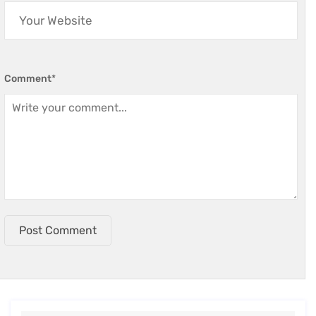
Comment
*
Post Comment