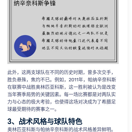
此外，这两支球队在不同的历史时期，曾多次交手，
胜负悬殊，焦灼不已。例如，2011年，帕纳辛奈科斯
在联赛中战胜奥林匹亚科斯，这一胜利被认为是改变
当年赛季局势的关键因素。每一场比赛都是对两队实
力与心态的极大考验，也使得这场对决成为了希腊足
球最受期待的赛事之一。
3、战术风格与球队特色
奥林匹亚科斯与帕纳辛奈科斯的战术风格差异鲜明。