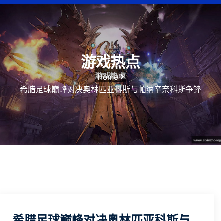
游戏热点
Home
希腊足球巅峰对决奥林匹亚科斯与帕纳辛奈科斯争锋
希腊足球巅峰对决奥林匹亚科斯与