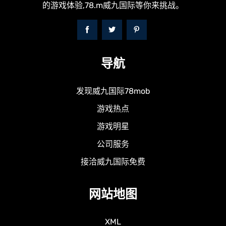
的游戏体验,78.m威九国际等你来挑战。
导航
发现威九国际78mob
游戏热点
游戏明星
公司服务
接洽威九国际免费
网站地图
XML