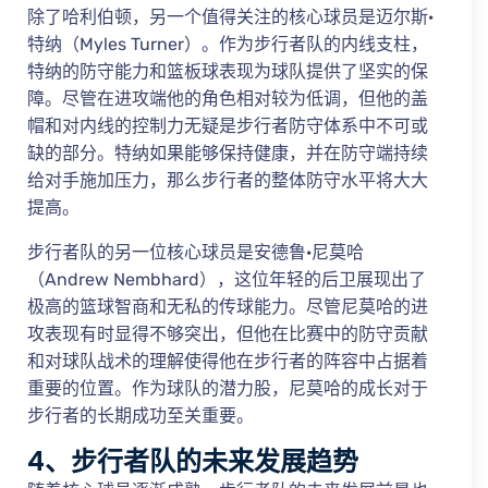
除了哈利伯顿，另一个值得关注的核心球员是迈尔斯·
特纳（Myles Turner）。作为步行者队的内线支柱，
特纳的防守能力和篮板球表现为球队提供了坚实的保
障。尽管在进攻端他的角色相对较为低调，但他的盖
帽和对内线的控制力无疑是步行者防守体系中不可或
缺的部分。特纳如果能够保持健康，并在防守端持续
给对手施加压力，那么步行者的整体防守水平将大大
提高。
步行者队的另一位核心球员是安德鲁·尼莫哈
（Andrew Nembhard），这位年轻的后卫展现出了
极高的篮球智商和无私的传球能力。尽管尼莫哈的进
攻表现有时显得不够突出，但他在比赛中的防守贡献
和对球队战术的理解使得他在步行者的阵容中占据着
重要的位置。作为球队的潜力股，尼莫哈的成长对于
步行者的长期成功至关重要。
4、步行者队的未来发展趋势