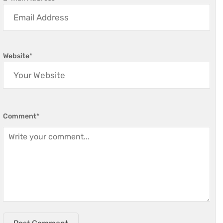
Website
*
Comment
*