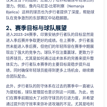
仅关注当下的战绩，还致力于培养和锻炼年轻球员的
潜力。例如，像内马尼亚·比耶利察（Nemanja
Bjelica）这样的球员也为步行者提供了深度，帮助球
队在竞争激烈的东部赛区中站稳脚跟。
2、赛季目标与球队展望
进入2023-24赛季，印第安纳步行者队的目标显然是
进入季后赛并争取更好的成绩。在上赛季，步行者虽
然未能进入季后赛，但他们的年轻阵容在赛季中期展
现出了强大的竞争力。球队不仅注重赢球，更致力于
培养球员，尤其是如何通过战术体系的完善来提升整
体实力。步行者队本赛季的主要目标是稳步提升战
绩，同时确保年轻球员能得到更多上场机会，继续磨
合团队配合。
此外，步行者队的防守体系在过去的赛季中一直被认
为是短板，球队管理层也意识到这一问题。为此，他
们在赛季前期加大了对防守球员的引进力度，并希望
通过提升防守效率来弥补进攻端的不足。尤其是哈利