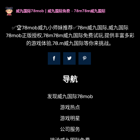
✅🏆78mob威九小师妹推荐✅78m威九国际,威九国际
78mob正版授权,78m78m威九国际免费试玩,提供丰富多彩
的游戏体验,78.m威九国际等你来挑战。
导航
发现威九国际78mob
游戏热点
游戏明星
公司服务