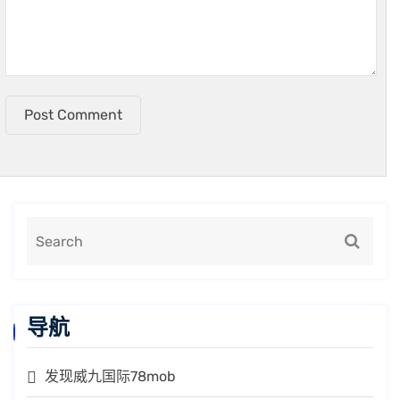
Post Comment
导航
发现威九国际78mob