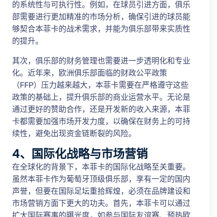
的系统性与可执行性。例如，在球员引进方面，俱乐
部需要进行更加精准的市场分析，确保引进的球员能
够契合本菲卡的战术需求，并能为俱乐部带来实质性
的提升。
其次，俱乐部的财务管理也需要进一步透明化和专业
化。近年来，欧洲俱乐部面临的财政公平政策
（FFP）压力越来越大，本菲卡需要在严格遵守这些
政策的基础上，提升俱乐部的商业运营水平。无论是
通过更好的赞助合作，还是开发新的收入来源，本菲
卡都需要加强市场开发力度，以确保在财务上的可持
续性，避免出现资金链断裂的风险。
4、国际化战略与市场营销
在全球化的背景下，本菲卡的国际化战略至关重要。
虽然本菲卡作为葡萄牙顶级俱乐部，享有一定的国内
声誉，但要在国际足坛重拾辉煌，必须在品牌建设和
市场营销方面下更大的功夫。首先，本菲卡可以通过
扩大国际赛事的曝光度，如参与国际友谊赛、预热欧