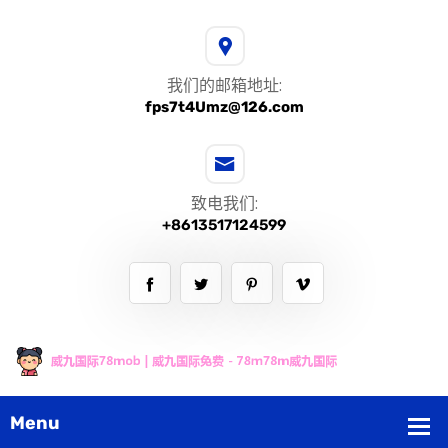
我们的邮箱地址:
fps7t4Umz@126.com
致电我们:
+8613517124599