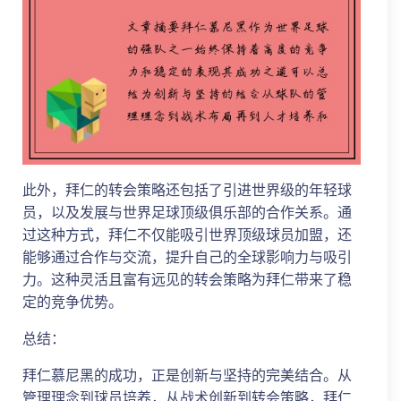
此外，拜仁的转会策略还包括了引进世界级的年轻球
员，以及发展与世界足球顶级俱乐部的合作关系。通
过这种方式，拜仁不仅能吸引世界顶级球员加盟，还
能够通过合作与交流，提升自己的全球影响力与吸引
力。这种灵活且富有远见的转会策略为拜仁带来了稳
定的竞争优势。
总结：
拜仁慕尼黑的成功，正是创新与坚持的完美结合。从
管理理念到球员培养，从战术创新到转会策略，拜仁