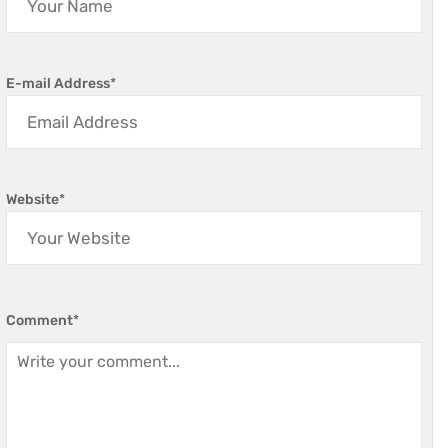
E-mail Address
*
Website
*
Comment
*