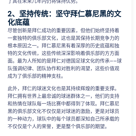
了其在未来几年内仍将保持优势。
2、坚持传统：坚守拜仁慕尼黑的文
化底蕴
尽管创新是拜仁成功的重要因素，但他们始终坚持着
一套独特的俱乐部文化，这也是其保持长期竞争力的
根本原因之一。拜仁慕尼黑有着深厚的历史底蕴和独
特的文化传统，这些传统深深影响着俱乐部的方方面
面。最为人所知的是拜仁对德国足球文化的传承——球
队强调纪律、团队协作和对胜利的渴望，这些价值观
成为了俱乐部的精神支柱。
此外，拜仁的球迷文化也是其持续辉煌的重要支撑。
拜仁拥有世界上最忠诚的球迷群体之一，他们的支持
和热情在球队每一场比赛中都得到了体现。拜仁慕尼
黑的俱乐部文化不仅仅是对球迷的激励，更是对球员
的一种动力，球队中的每个球员都深知自己所承载的
不仅仅是个人的荣誉，更是整个俱乐部的期望。