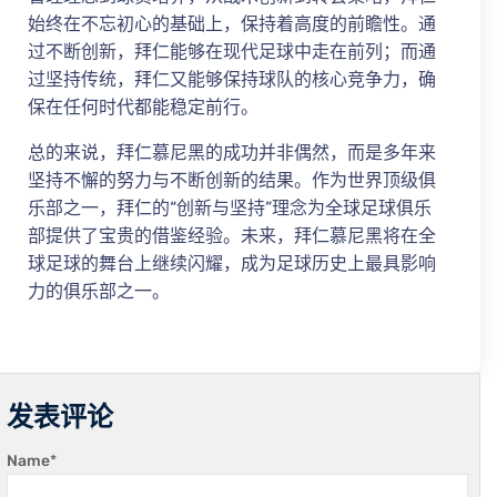
始终在不忘初心的基础上，保持着高度的前瞻性。通
过不断创新，拜仁能够在现代足球中走在前列；而通
过坚持传统，拜仁又能够保持球队的核心竞争力，确
保在任何时代都能稳定前行。
总的来说，拜仁慕尼黑的成功并非偶然，而是多年来
坚持不懈的努力与不断创新的结果。作为世界顶级俱
乐部之一，拜仁的“创新与坚持”理念为全球足球俱乐
部提供了宝贵的借鉴经验。未来，拜仁慕尼黑将在全
球足球的舞台上继续闪耀，成为足球历史上最具影响
力的俱乐部之一。
发表评论
Name
*