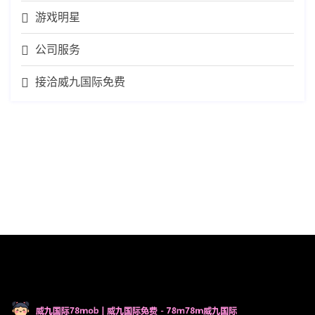
游戏明星
公司服务
接洽威九国际免费